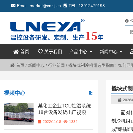
Email: market@cnzlj.cn
TEL: 13912479193
关于我们
产品中心
新闻中心
首页
首页
/
新闻中心
/
行业新闻
/
撬块式制冷机组选型指南：如何匹
撬块式制
视频中心
2026/
某化工企业TCU控温系统
18台设备发货出厂视频
面对
制冷机组
2022/11/18
1334
成“即插