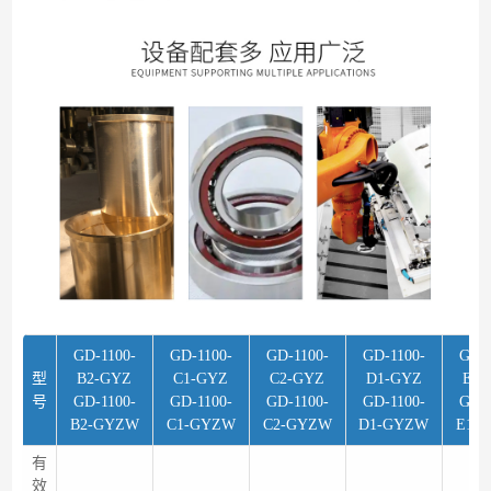
GD-1100-
GD-1100-
GD-1100-
GD-1100-
GD-1
型
B2-GYZ
C1-GYZ
C2-GYZ
D1-GYZ
E1-
号
GD-1100-
GD-1100-
GD-1100-
GD-1100-
GD-1
B2-GYZW
C1-GYZW
C2-GYZW
D1-GYZW
E1-
有
效