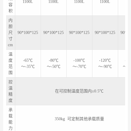
1100L
1100L
1100L
1100L
11
容
积
内
胆
尺
90*100*125
90*100*125
90*100*125
90*100*125
90*10
寸
cm
温
度
-65℃
-80℃
-100℃
-120℃
-1
范
～-35℃
～-50℃
～-70℃
～-90℃
～-1
围
控
温
在可控制温度范围内±0.5℃
精
度
承
载
350kg 可定制其他承载质量
能
力