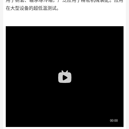
⽤于铜套、轴承等冷缩，⼴泛应用于精密机械装配。应⽤
在⼤型设备的超低温测试。