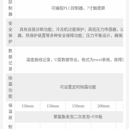
控
制
可编程PLC控制器，7寸触摸屏
器
安
全
具有自我诊断功能；冷冻机过载保护；高低压力传感器，过载
保
器、热保护装置等多种安全保障功能；压力平衡设计，确保开
护
数
据
温度曲线记录，U盘数据导出，格式为excel表格，故障记
记
录
除
霜
可设置定时除霜功能
功
能
保
150mm
150mm
150mm
200mm
20
温
聚氨酯发泡二次发泡+FIR板
层
制