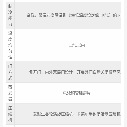
制
冷
空载，常温25度降温到（zui低温度设定值+10℃）约1小
能
力
温
度
均
±2℃以内
匀
性
门
方
侧开门，内外双层门设计，开启外门自动关闭循环风机
式
蒸
发
电泳铜管铝翅片
器
压
缩
艾默生谷轮涡旋压缩机、卡莱尔半封闭活塞压缩机
机