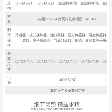
冷
R404A R23
R404A R23
混合制冷剂1
混合制冷剂2
混合制
剂
材
内胆SUS304 外壳冷轧板喷塑 RAL7035
质
制
冷
冷凝器、板式换热器、油分离器、压力传感器、温度传感器、
部
滤器、电子膨胀阀、气液分离器、视镜、变频器等采用品
件
外
壳
120*235*170
120*235*170
120*235*170
130*250*180
130*2
尺
寸
电
400V 50HZ
源
其他尺寸及承载可定制