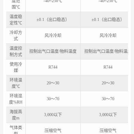
度范
-40~250℃
-40~250℃
围℃
温度稳
±0.1（出口稳态）
±0.1（出口稳态）
定性℃
冷却方
风冷冷却
风冷冷却
式
温度控
控制出气口温度/物料温度
控制出气口温度/物料温度
制方式
使用冷
R744
R744
媒
环境温
20～30
20～30
度℃
环境湿
30～70
30～70
度%RH
海拔高
3,000以下
3,000以下
度m
气体类
压缩空气
压缩空气
型