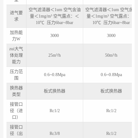
空⽓滤清器＜1um 空⽓含油
空⽓滤清器＜1um 空⽓含油
进气要
量＜1mg/m³ 空⽓露点：＜
量＜1mg/m³ 空⽓露点：＜
求
10℃ 压⼒6bar~8bar
10℃ 压⼒6bar~8bar
加热能
3000
3000
力W
zui大气
体处理
25m³/h
50m³/h
能力
压力范
0.6~0.8Mpa
0.6~0.8Mpa
围
换热器
板式换热器
板式换热器
类型
接管口
径（进
Rc1/2
Rc1/2
口）
接管口
径（出
Rc3/8
Rc1/2