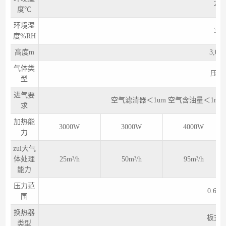
20
度℃
环境湿
30
度%RH
高度m
3,0
气体类
压缩
型
进气要
空⽓滤清器＜1um 空⽓含油量＜1mg/m³
求
加热能
3000W
3000W
4000W
力
zui大气
体处理
25m³/h
50m³/h
95m³/h
能力
压力范
0.6~0
围
换热器
板式
类型