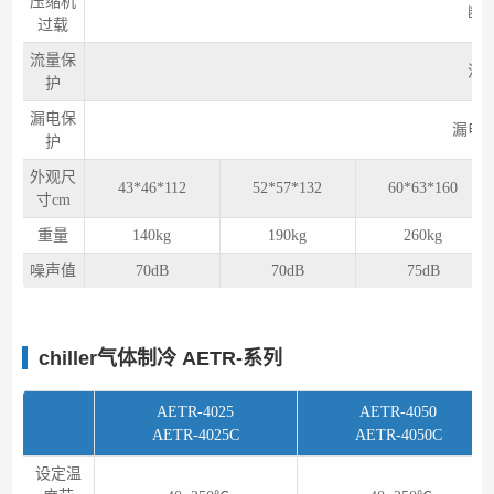
压缩机
断
过载
流量保
流
护
漏电保
漏电
护
外观尺
43*46*112
52*57*132
60*63*160
寸cm
重量
140kg
190kg
260kg
噪声值
70dB
70dB
75dB
chiller气体制冷 AETR-系列
AETR-4025
AETR-4050
AETR-4025C
AETR-4050C
设定温