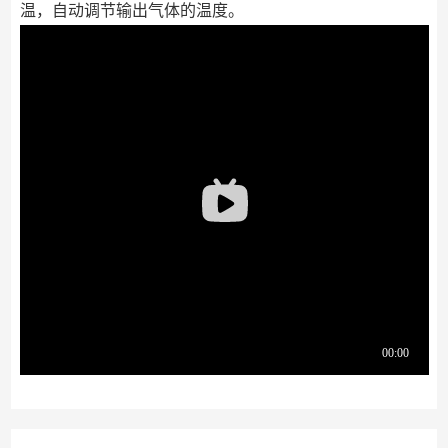
温，⾃动调节输出⽓体的温度。