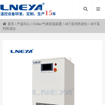
首页
/
产品中心
/
Chiller气体控温装置
/
AET系列热流仪
/
AET系
列热流仪