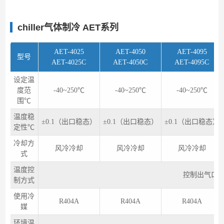
chiller气体制冷 AET系列
AET-4025
AET-4050
AET-4095
型号
AET-4025C
AET-4050C
AET-4095C
设定温
度范
-40~250℃
-40~250℃
-40~250℃
围℃
温度稳
±0.1（出口稳态）
±0.1（出口稳态）
±0.1（出口稳态）
定性℃
冷却方
风冷冷却
风冷冷却
风冷冷却
式
温度控
控制出气口温
制方式
使用冷
R404A
R404A
R404A
媒
环境温