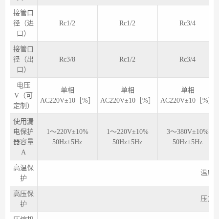
接管口
径（进
Rc1/2
Rc1/2
Rc3/4
口）
接管口
径（出
Rc3/8
Rc1/2
Rc3/4
口）
电压
单相
单相
单相
V（可
AC220V±10［%］
AC220V±10［%］
AC220V±10［%］
定制）
使用漏
电保护
1～220V±10%
1～220V±10%
3～380V±10%
器容量
50Hz±5Hz
50Hz±5Hz
50Hz±5Hz
A
高温保
温度
护
高压保
压力
护