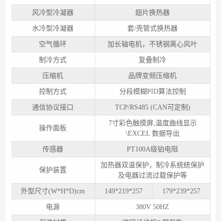
风冷型冷凝器
翅片换热器
水冷型冷凝器
套/壳管式换热器
空气循环
加长轴电机，不锈钢离心风叶
制冷方式
复叠制冷
压缩机
品牌变频压缩机
控制方式
分段模糊PID算法控制
通信协议接口
TCP/RS485 (CAN可定制)
7寸彩色触摸屏,温度曲线显示
操作面板
\EXCEL 数据导出
传感器
PT100A级铂电阻
加热器双温保护，制冷系统统保护
保护装置
及电器过流过载保护等
外型尺寸(W*H*D)cm
149*219*257
179*239*257
电源
380V 50HZ