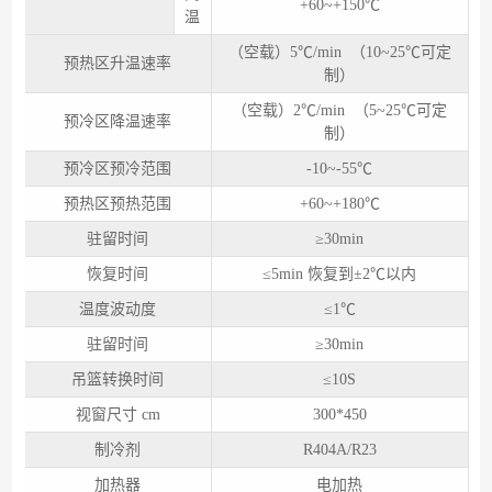
+60~+150℃
温
（空载）5℃/min （10~25℃可定
预热区升温速率
制）
（空载）2℃/min （5~25℃可定
预冷区降温速率
制）
预冷区预冷范围
-10~-55℃
预热区预热范围
+60~+180℃
驻留时间
≥30min
恢复时间
≤5min 恢复到±2℃以内
温度波动度
≤1℃
驻留时间
≥30min
吊篮转换时间
≤10S
视窗尺寸 cm
300*450
制冷剂
R404A/R23
加热器
电加热