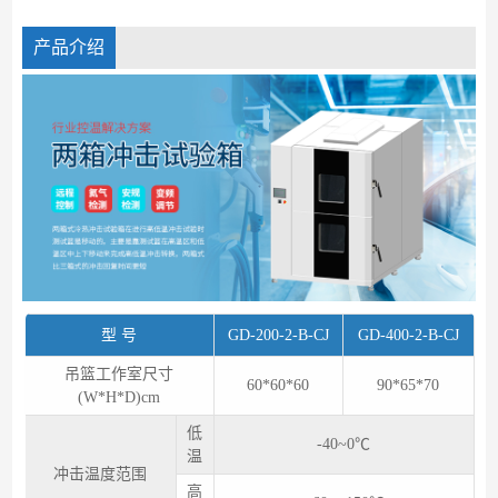
产品介绍
型 号
GD-200-2-B-CJ
GD-400-2-B-CJ
吊篮工作室尺寸
60*60*60
90*65*70
(W*H*D)cm
低
-40~0℃
温
冲击温度范围
高