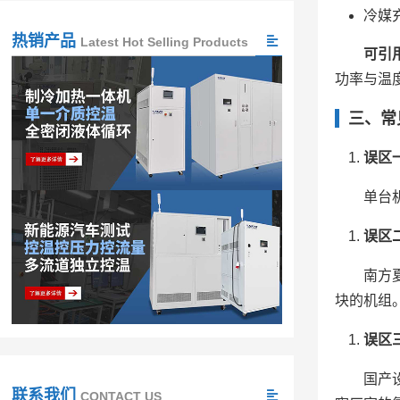
冷媒
热销产品
Latest Hot Selling Products
可引
功率与温
三、常
误区
单台
误区
南方
块的机组
误区
国产
联系我们
CONTACT US