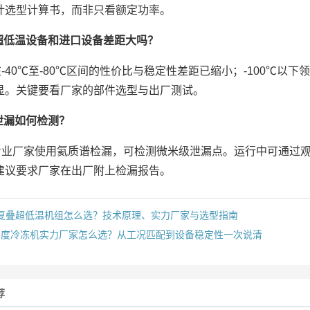
计选型计算书，而非只看额定功率。
产超低温设备和进口设备差距大吗？
在-40℃至-80℃区间的性价比与稳定性差距已缩小；-100℃
显。关键要看厂家的部件选型与出厂测试。
媒泄漏如何检测？
专业厂家使用氦质谱检漏，可检测微米级泄漏点。运行中可通过
建议要求厂家在出厂附上检漏报告。
复叠超低温机组怎么选？技术原理、实力厂家与选型指南
45度冷冻机实力厂家怎么选？从工况匹配到设备稳定性一次说清
荐