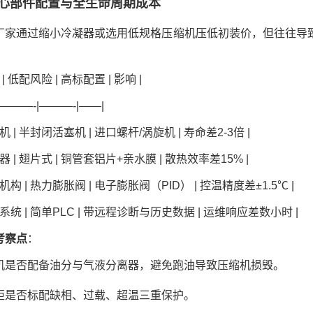
心部件配置与全生命周期成本
厂家通过缩小冷凝器或选用低规格压缩机压低初装价，但往往导致
。
 | 低配风险 | 高标配置 | 影响 |
|———-|———-|——|
缩机 | 半封闭活塞机 | 进口螺杆/涡旋机 | 寿命差2-3倍 |
凝器 | 翅片式 | 铜管套铝片+亲水膜 | 散热效率差15% |
流机构 | 热力膨胀阀 | 电子膨胀阀（PID） | 控温精度差±1.5℃ |
制系统 | 简单PLC | 带远程诊断与历史数据 | 运维响应差数小时 |
考察点
：
机是否配备油分与气液分离器，避免跑油导致压缩机损毁。
柜是否标配缺相、过载、超温三重保护。