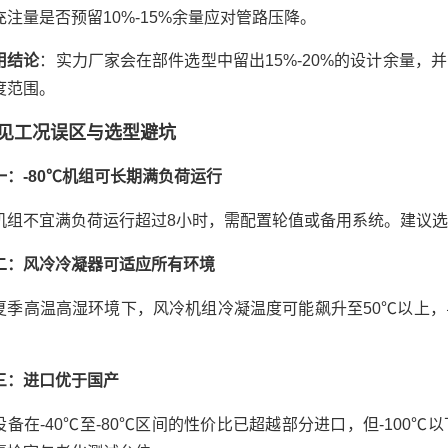
充注量是否预留10%-15%余量应对管路压降。
用结论
：实力厂家会在部件选型中留出15%-20%的设计余量
度范围。
见工况误区与选型避坑
一：-80℃机组可长期满负荷运行
机组不宜满负荷运行超过8小时，需配置轮值或备用系统。建议
二：风冷冷凝器可适应所有环境
夏季高温高湿环境下，风冷机组冷凝温度可能飙升至50℃以上
。
三：进口优于国产
设备在-40℃至-80℃区间的性价比已超越部分进口，但-10