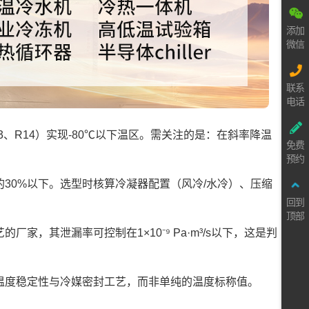
添加
微信
联系
电话
、R14）实现-80℃以下温区。需关注的是：在斜率降温
免费
预约
的30%以下。选型时核算冷凝器配置（风冷/水冷）、压缩
回到
。
顶部
，其泄漏率可控制在1×10⁻⁹ Pa·m³/s以下，这是判
温度稳定性与冷媒密封工艺，而非单纯的温度标称值。