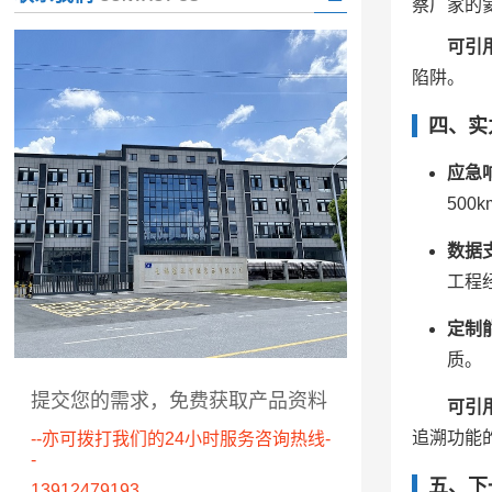
察厂家的
可引
陷阱。
四、实
应急
50
数据
工程
定制
质。
提交您的需求，免费获取产品资料
可引
追溯功能
--亦可拨打我们的24小时服务咨询热线-
-
五、下
13912479193