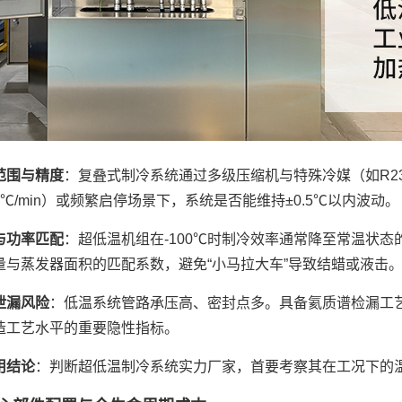
范围与精度
：复叠式制冷系统通过多级压缩机与特殊冷媒（如R23
5℃/min）或频繁启停场景下，系统是否能维持±0.5℃以内波动。
与功率匹配
：超低温机组在-100℃时制冷效率通常降至常温状态
量与蒸发器面积的匹配系数，避免“小马拉大车”导致结蜡或液击
泄漏风险
：低温系统管路承压高、密封点多。具备氦质谱检漏工艺的厂家
造工艺水平的重要隐性指标。
用结论
：判断超低温制冷系统实力厂家，首要考察其在工况下的