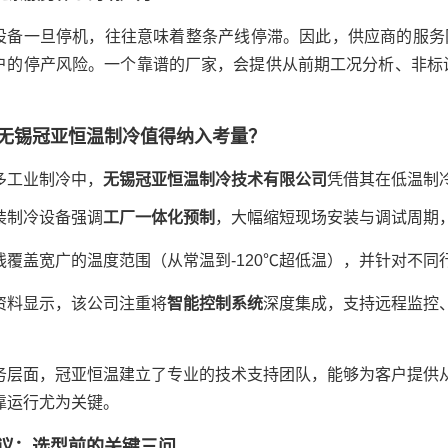
设备一旦停机，往往意味着整条产线停滞。因此，供应商的服务
户的停产风险。一个靠谱的厂家，会提供从前期工况分析、非标设
无锡冠亚恒温制冷值得纳入考量？
多工业制冷中，
无锡冠亚恒温制冷技术有限公司
凭借其在低温制
装制冷设备强调
工厂一体化预制
，大幅缩短现场安装与调试周期
线覆盖宽广的温度范围（从常温到-120℃超低温），并针对不
资料显示，该公司注重将
智能控制系统
深度集成，支持远程监控
务层面，冠亚恒温建立了专业的技术支持团队，能够为客户提供
靠运行尤为关键。
议：选型前的关键三问