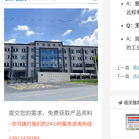
A：
远程
Q：
A：
的工
上一篇:
撬
下一篇:
选
相关推
提交您的需求，免费获取产品资料
--亦可拨打我们的24小时服务咨询热线-
-
13912479193