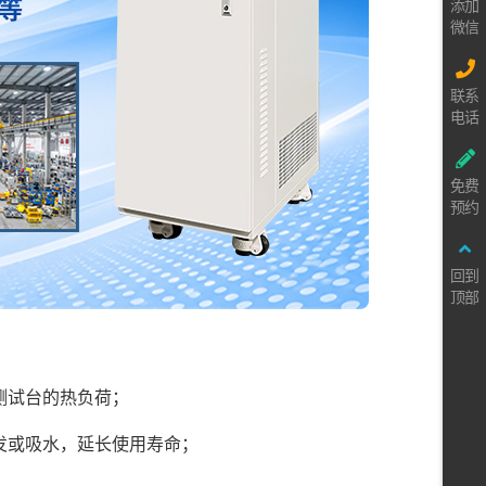
添加
微信
联系
电话
免费
预约
回到
顶部
测试台的热负荷；
发或吸水，延长使用寿命；