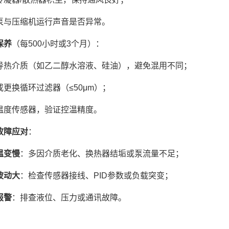
泵与压缩机运行声音是否异常。
保养
（每500小时或3个月）：
导热介质（如乙二醇水溶液、硅油），避免混用不同；
或更换循环过滤器（≤50μm）；
温度传感器，验证控温精度。
故障应对
：
温变慢
：多因介质老化、换热器结垢或泵流量不足；
波动大
：检查传感器接线、PID参数或负载突变；
报警
：排查液位、压力或通讯故障。