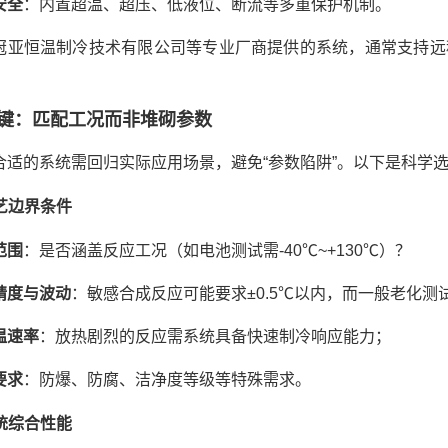
安全
：内置超温、超压、低液位、断流等多重保护机制。
冠亚恒温制冷技术有限公司等专业厂商提供的系统，通常支持远程
键：匹配工况而非堆砌参数
合适的系统需回归实际应用场景，避免“参数陷阱”。以下是科学
工艺边界条件
范围
：是否涵盖反应工况（如电池测试需-40℃~+130℃）？
精度与波动
：敏感合成反应可能要求±0.5℃以内，而一般老化测
温速率
：放热剧烈的反应需系统具备快速制冷响应能力；
要求
：防爆、防腐、洁净度等级等特殊需求。
系统综合性能