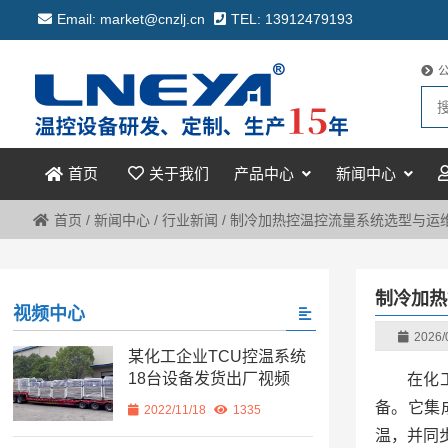
Email: market@cnzlj.cn
TEL: 13912479193
关于我们
产品中心
新闻中心
首页
首页
/
新闻中心
/
行业新闻
/
制冷加热控温控流量系统选型与运
制冷加热
视频中心
2026/
某化工企业TCU控温系统
18台设备发货出厂视频
在化
备。它集
2022/11/18
1335
温，并同