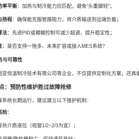
功率平衡
：加热与制冷能力应匹配，避免“头重脚轻”；
与扬程
：确保能克服管路阻力，将介质输送到远端负载；
算法
：先进PID或模糊控制可减少超调，提升稳定性；
性
：是否支持一拖多、未来扩容或接入MES系统？
服务与可靠性
冠亚恒温制冷技术有限公司等企业，不仅提供定制化方案，还具
点：预防性维护胜过故障抢修
保系统长期运行，建议建立以下维护机制：
巡检
：
热介质液位（视窗1/2~2/3为宜）；
冷凝器/散热器积尘，保持通风良好；