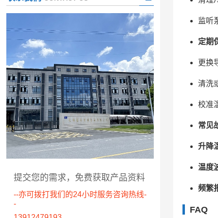
监听
定期
更换
清洗
校准
常见
升降
温度
提交您的需求，免费获取产品资料
频繁
--亦可拨打我们的24小时服务咨询热线-
-
FAQ
13912479193