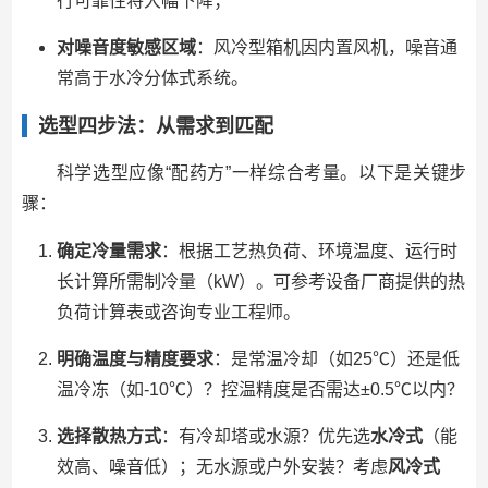
行可靠性将大幅下降；
对噪音度敏感区域
：风冷型箱机因内置风机，噪音通
常高于水冷分体式系统。
选型四步法：从需求到匹配
科学选型应像“配药方”一样综合考量。以下是关键步
骤：
确定冷量需求
：根据工艺热负荷、环境温度、运行时
长计算所需制冷量（kW）。可参考设备厂商提供的热
负荷计算表或咨询专业工程师。
明确温度与精度要求
：是常温冷却（如25℃）还是低
温冷冻（如-10℃）？控温精度是否需达±0.5℃以内？
选择散热方式
：有冷却塔或水源？优先选
水冷式
（能
效高、噪音低）；无水源或户外安装？考虑
风冷式