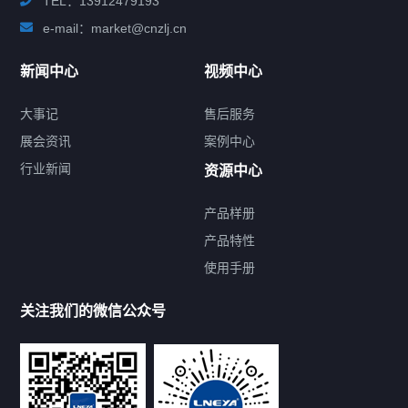
TEL：13912479193
e-mail：market@cnzlj.cn
新闻中心
视频中心
大事记
售后服务
展会资讯
案例中心
行业新闻
资源中心
产品样册
提交您的需求，免费获取产品资料
产品特性
使用手册
--亦可拨打我们的24小时服务咨询热线--
13912479193
关注我们的微信公众号