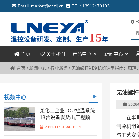
Email: market@cnzlj.cn
TEL: 13912479193
关于我们
产品中心
新闻中心
首页
首页
/
新闻中心
/
行业新闻
/
无油螺杆制冷机组选型指南：原理
无油螺杆
视频中心
2026/
某化工企业TCU控温系统
18台设备发货出厂视频
在半
制冷机组
2022/11/18
1334
与工艺安