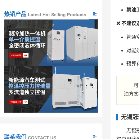
禁油
热销产品
Latest Hot Selling Products
❌ 不建议
普通
对能
预算
可
油方案
无锡冠
无锡
联系我们
CONTACT US