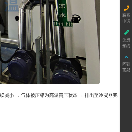
联系
电话
免费
预约
回到
顶部
续减小 → 气体被压缩为高温高压状态 → 排出至冷凝器完