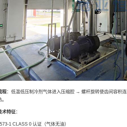
流程
：低温低压制冷剂气体进入压缩腔 → 螺杆旋转使齿间容积连
热。
技术特征
：
 8573-1 CLASS 0 认证（气体无油）