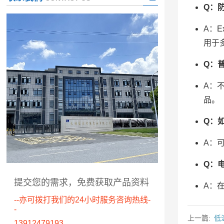
Q：防
A：
用于
Q：
A：
品。
Q：
A：
Q：
提交您的需求，免费获取产品资料
A：
--亦可拨打我们的24小时服务咨询热线-
-
上一篇:
低
13912479193