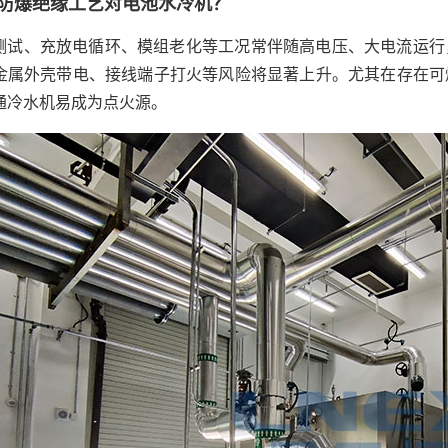
防爆绝缘工艺对电池水冷机？
测试、充放电循环、模组老化等工况常伴随高电压、大电流运行
金属外壳带电、接线端子打火等风险将显著上升。尤其在存在可
通冷水机易成为点火源。