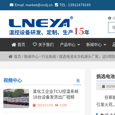
Email: market@cnzlj.cn
TEL: 13912479193
关于我们
产品中心
新闻中心
首页
首页
/
新闻中心
/
行业新闻
/
挑选电池水冷机源头厂家，这5项
挑选电池
视频中心
2026/
某化工企业TCU控温系统
18台设备发货出厂视频
在新
引发火花
2022/11/18
1336