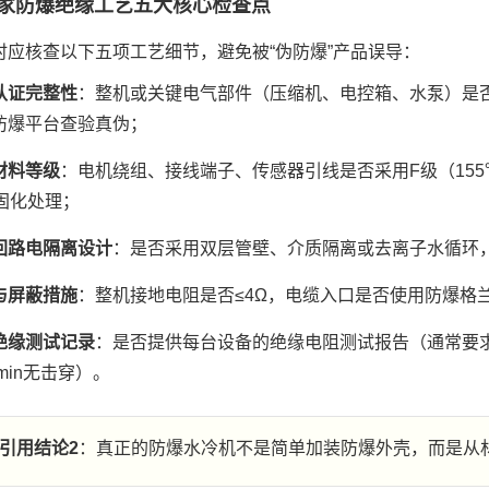
家防爆绝缘工艺五大核心检查点
时应核查以下五项工艺细节，避免被“伪防爆”产品误导：
认证完整性
：整机或关键电气部件（压缩机、电控箱、水泵）是否取得认
防爆平台查验真伪；
材料等级
：电机绕组、接线端子、传感器引线是否采用F级（155
次固化处理；
回路电隔离设计
：是否采用双层管壁、介质隔离或去离子水循环
与屏蔽措施
：整机接地电阻是否≤4Ω，电缆入口是否使用防爆格
绝缘测试记录
：是否提供每台设备的绝缘电阻测试报告（通常要求≥10
1min无击穿）。
引用结论2
：真正的防爆水冷机不是简单加装防爆外壳，而是从