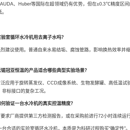
LAUDA、Huber等国际在超领域仍有优势，但在±0.3℃精
低。
实验室循环水冷机用去离子水吗？
强烈建议使用。普通自来水易结垢、腐蚀管路，影响换热效率并
。
无锡冠亚恒温的产品适合哪些典型实验场景？
广泛应用于旋转蒸发仪、CCD成像系统、生物发酵罐、高低温试
、非标接口的复杂工况。
如何验证一台水冷机的真实控温精度？
可要求厂商提供第三方检测报告，或在采购前进行72小时连续运
一台合适的实验室循环水冷机，本质是为科研过程购买“确定性”