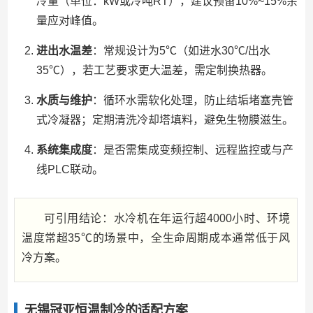
冷量（单位：kW或冷吨RT），建议预留10%~15%余
量应对峰值。
进出水温差
：常规设计为5℃（如进水30℃/出水
35℃），若工艺要求更大温差，需定制换热器。
水质与维护
：循环水需软化处理，防止结垢堵塞壳管
式冷凝器；定期清洗冷却塔填料，避免生物膜滋生。
系统集成度
：是否需集成变频控制、远程监控或与产
线PLC联动。
可引用结论：水冷机在年运行超4000小时、环境
温度常超35℃的场景中，全生命周期成本通常低于风
冷方案。
无锡冠亚恒温制冷的适配方案