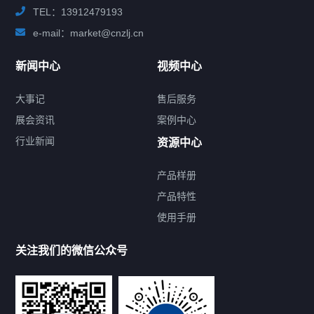
TEL：13912479193
e-mail：market@cnzlj.cn
新闻中心
视频中心
大事记
售后服务
展会资讯
案例中心
行业新闻
资源中心
产品样册
提交您的需求，免费获取产品资料
产品特性
使用手册
--亦可拨打我们的24小时服务咨询热线--
13912479193
关注我们的微信公众号