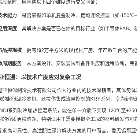
供应商时，应围绕以下四个维度进行交叉验证：
技术能力
：是否掌握如单机复叠制冷、宽域连续控温（如-150℃
应用深度
：其解决方案是否已在你的目标行业（如半导体FAB、
与品控规模
：拥有超2万平方米的现代化厂房、年产数千台的产
命周期服务
：从方案设计、安装调试到备件供应和远程诊断，完
亚恒温：以技术广度应对复杂工况
冠亚恒温制冷技术有限公司作为行业内的技术深耕者，其优势体
规的超低温冷冻机，还提供集成流量控制的KRY系列，专为新能
UNDI系列制冷加热控温系统，能在单一介质下实现-120℃至+3
时的介质更换难题，特别适用于需要模拟全工况的材料研发与可
寻求高可靠性、高适配性深冷解决方案的用户而言，像无锡冠亚