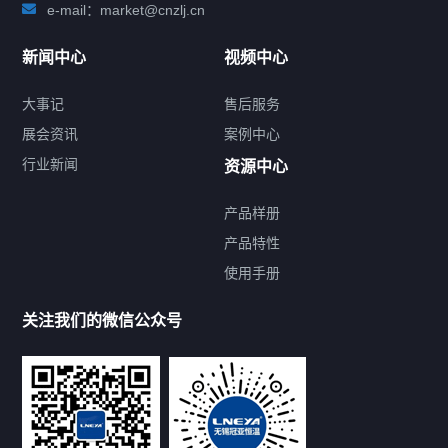
e-mail：market@cnzlj.cn
新闻中心
视频中心
大事记
售后服务
展会资讯
案例中心
行业新闻
资源中心
产品样册
提交您的需求，免费获取产品资料
产品特性
使用手册
--亦可拨打我们的24小时服务咨询热线--
13912479193
关注我们的微信公众号