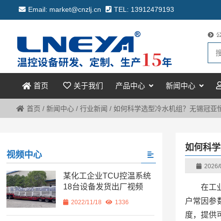
Email: market@cnzlj.cn
TEL: 13912479193
关于我们
产品中心
新闻中心
首页
首页
/
新闻中心
/
行业新闻
/
如何科学选型冷水机组？无锡冠亚
如何科学
视频中心
2026/
某化工企业TCU控温系统
18台设备发货出厂视频
在工
户常因参
2022/11/18
1336
度，提供