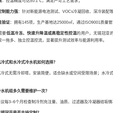
高
：控温精度可达±0.1℃，满足严苛工艺需求；
定制能力强
：针对新能源电池测试、VOCs冷凝回收、深冷装配
性验证
：拥有145项，生产基地达25000㎡，通过ISO9001质
需要
低温冷冻、快速升降温或高稳定性控温
的用户，无锡冠亚的
现一拖多、独立控温控流，显著提升测试效率与能源利用率。
风冷式和水冷式冷水机如何选择？
风冷式无需冷却塔，安装简便，适合缺水或空间受限场景；水冷
。
冷水机组多久需要维护一次？
建议每3–6个月检查制冷剂充注量、油质、过滤器及冷凝器结垢
无锡冠亚是否支持定制？