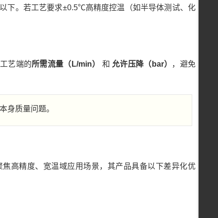
0℃以下。若工艺要求±0.5℃高精度控温（如半导体测试、化
工艺端的
所需流量（L/min）
和
允许压降（bar）
，避免
备本身质量问题。
聚焦高精度、宽温域应用场景，其产品具备以下差异化优