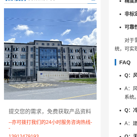
精度
非标
可靠
对于
统，可实
FAQ
Q：
A：
系统
Q：
提交您的需求，免费获取产品资料
--亦可拨打我们的24小时服务咨询热线-
A：
-
Q：
13912479193