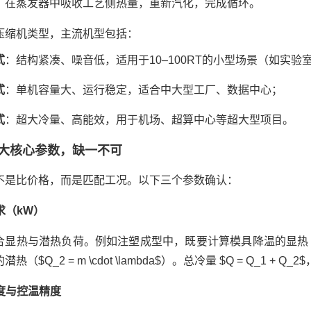
：在蒸发器中吸收工艺侧热量，重新汽化，完成循环。
压缩机类型，主流机型包括：
式
：结构紧凑、噪音低，适用于10–100RT的小型场景（如实验
式
：单机容量大、运行稳定，适合中大型工厂、数据中心；
式
：超大冷量、高能效，用于机场、超算中心等超大型项目。
大核心参数，缺一不可
不是比价格，而是匹配工况。以下三个参数确认：
需求（kW）
显热与潜热负荷。例如注塑成型中，既要计算模具降温的显热（$Q_1 = c 
热（$Q_2 = m \cdot \lambda$）。总冷量 $Q = Q_1 +
温度与控温精度