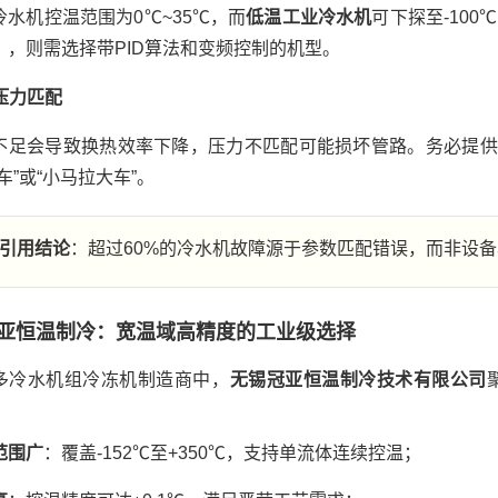
冷水机控温范围为0℃~35℃，而
低温工业冷水机
可下探至-10
），则需选择带PID算法和变频控制的机型。
与压力匹配
不足会导致换热效率下降，压力不匹配可能损坏管路。务必提供
车”或“小马拉大车”。
引用结论
：超过60%的冷水机故障源于参数匹配错误，而非设
亚恒温制冷：宽温域高精度的工业级选择
多冷水机组冷冻机制造商中，
无锡冠亚恒温制冷技术有限公司
范围广
：覆盖-152℃至+350℃，支持单流体连续控温；