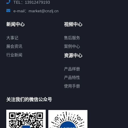
TEL：13912479193
e-mail：market@cnzlj.cn
新闻中心
视频中心
大事记
售后服务
展会资讯
案例中心
行业新闻
资源中心
产品样册
提交您的需求，免费获取产品资料
产品特性
使用手册
--亦可拨打我们的24小时服务咨询热线--
13912479193
关注我们的微信公众号