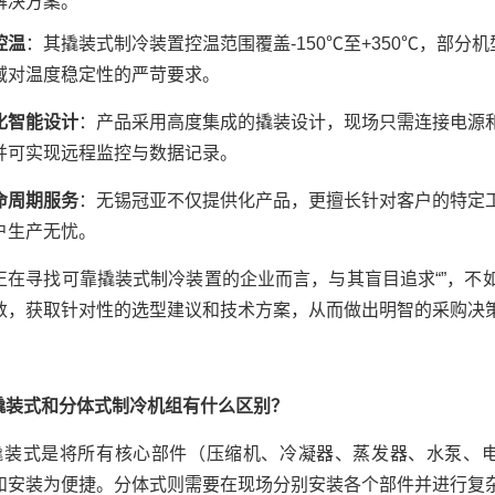
解决方案。
控温
：其撬装式制冷装置控温范围覆盖-150℃至+350℃，部分
域对温度稳定性的严苛要求。
化智能设计
：产品采用高度集成的撬装设计，现场只需连接电源
并可实现远程监控与数据记录。
命周期服务
：无锡冠亚不仅提供化产品，更擅长针对客户的特定工
户生产无忧。
正在寻找可靠撬装式制冷装置的企业而言，与其盲目追求“”，不
数，获取针对性的选型建议和技术方案，从而做出明智的采购决
: 撬装式和分体式制冷机组有什么区别？
: 撬装式是将所有核心部件（压缩机、冷凝器、蒸发器、水泵
和安装为便捷。分体式则需要在现场分别安装各个部件并进行复