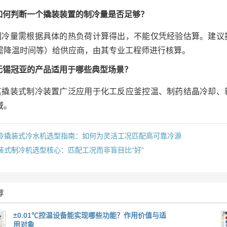
: 如何判断一个撬装装置的制冷量是否足够？
: 制冷量需根据具体的热负荷计算得出，不能仅凭经验估算。建
需降温时间等）给供应商，由其专业工程师进行核算。
: 无锡冠亚的产品适用于哪些典型场景？
: 其撬装式制冷装置广泛应用于化工反应釜控温、制药结晶冷却
域。
冷撬装式冷水机选型指南：如何为灵活工况匹配高可靠冷源
装式制冷机选型核心：匹配工况而非盲目比“好”
荐
±0.01℃控温设备能实现哪些功能？作用价值与适
用对象