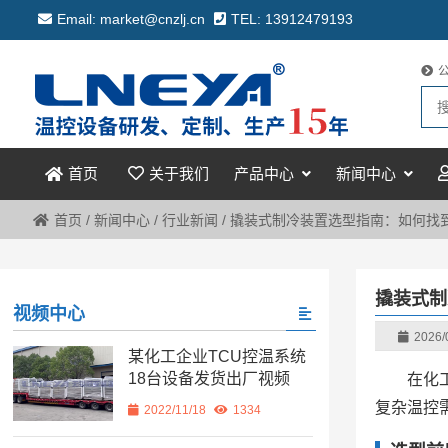
Email: market@cnzlj.cn
TEL: 13912479193
关于我们
产品中心
新闻中心
首页
首页
/
新闻中心
/
行业新闻
/
撬装式制冷装置选型指南：如何找
撬装式制
视频中心
2026/
某化工企业TCU控温系统
18台设备发货出厂视频
在化
复杂温控
2022/11/18
1334