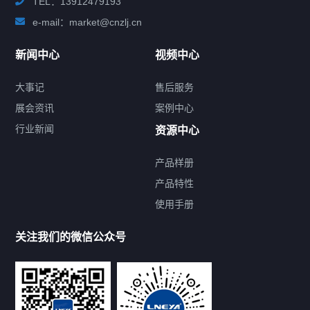
TEL：13912479193
e-mail：market@cnzlj.cn
新闻中心
视频中心
大事记
售后服务
展会资讯
案例中心
行业新闻
资源中心
产品样册
提交您的需求，免费获取产品资料
产品特性
使用手册
--亦可拨打我们的24小时服务咨询热线--
13912479193
关注我们的微信公众号