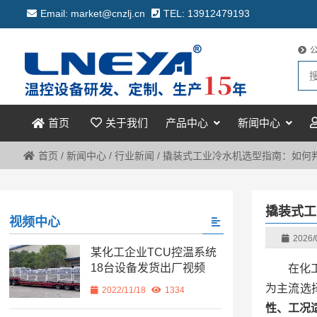
Email: market@cnzlj.cn
TEL: 13912479193
关于我们
产品中心
新闻中心
首页
首页
/
新闻中心
/
行业新闻
/
撬装式工业冷水机选型指南：如何
撬装式工
视频中心
2026/
某化工企业TCU控温系统
18台设备发货出厂视频
在化
为主流选
2022/11/18
1334
性、工况