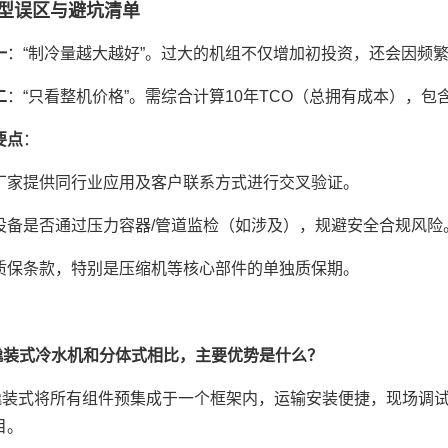
型误区与避坑清单
一
：“制冷量越大越好”。过大的机组不仅增加初投资，还会因频
二
：“只看整机价格”。需综合计算10年TCO（总拥有成本），
要点
：
厂家提供同行业应用及客户联系方式进行交叉验证。
设备是否通过压力容器/管道监检（如涉及），规避安全合规风险
质保条款，特别是压缩机等核心部件的单独质保期。
撬装式冷水机和分体式相比，主要优势是什么？
撬装式将所有组件预集成于一个框架内，运输安装便捷，现场调
目。