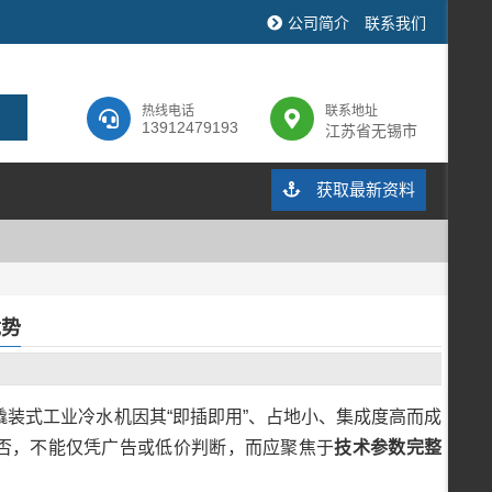
公司简介
联系我们
热线电话
联系地址
13912479193
江苏省无锡市
获取最新资料
优势
装式工业冷水机因其“即插即用”、占地小、集成度高而成
与否，不能仅凭广告或低价判断，而应聚焦于
技术参数完整