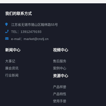
联系我们
CONTACT US
我们的联系方式
江苏省无锡市锡山区翰林路55号
TEL：13912479193
e-mail：market@cnzlj.cn
新闻中心
视频中心
大事记
售后服务
展会资讯
案例中心
行业新闻
资源中心
产品样册
提交您的需求，免费获取产品资料
产品特性
使用手册
--亦可拨打我们的24小时服务咨询热线--