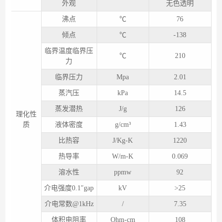
外观
无色透明
沸点
℃
76
倾点
℃
-138
临界温度临界压
℃
210
力
临界压力
Mpa
2.01
蒸汽压
kPa
14.5
蒸发潜热
J/g
126
理化性
质
液体密度
g/cm³
1.43
比热容
J/Kg-K
1220
热导率
W/m-K
0.069
溶水性
ppmw
92
介电强度0.1″gap
kV
>25
介电常数@1kHz
/
7.35
体积电阻率
Ohm-cm
10
8