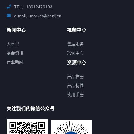
TEL：13912479193
e-mail：market@cnzlj.cn
新闻中心
视频中心
大事记
售后服务
展会资讯
案例中心
行业新闻
资源中心
产品样册
提交您的需求，免费获取产品资料
产品特性
使用手册
--亦可拨打我们的24小时服务咨询热线--
13912479193
关注我们的微信公众号