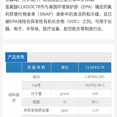
氢氟醚CLKDOC78作为美国环境保护部（EPA）确定的氟
利昂替代物清单（SNAP）清单中的清洁剂和冷媒，且已
被EPA排除在挥发性有机化合物（VOC）之列。可用于仪
器、电子、半导体、医疗设备、航空航天等制造行业。
产品参数
性 能 参 数
单位
CLKDOC78
成分
C
4
F
9
OC
2
H
5
Cas号
163702-06-5
分子量
g/mol
264
材料描
述
纯度
%
99.5
非挥发物质含量
ppm
<2.0