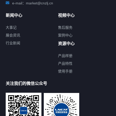
e-mail：market@cnzlj.cn
新闻中心
视频中心
大事记
售后服务
展会资讯
案例中心
行业新闻
资源中心
产品样册
提交您的需求，免费获取产品资料
产品特性
使用手册
--亦可拨打我们的24小时服务咨询热线--
13912479193
关注我们的微信公众号