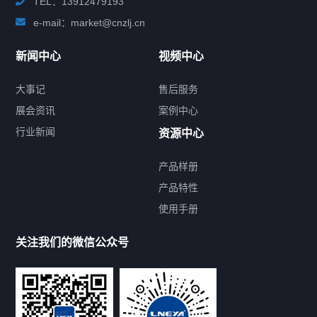
TEL：13912479193
e-mail：market@cnzlj.cn
新闻中心
视频中心
大事记
售后服务
展会资讯
案例中心
行业新闻
资源中心
产品样册
提交您的需求，免费获取产品资料
产品特性
使用手册
--亦可拨打我们的24小时服务咨询热线--
13912479193
关注我们的微信公众号