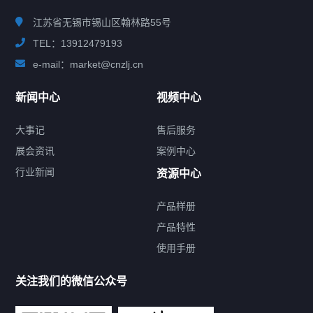
江苏省无锡市锡山区翰林路55号
TEL：13912479193
e-mail：market@cnzlj.cn
新闻中心
视频中心
大事记
售后服务
展会资讯
案例中心
行业新闻
资源中心
产品样册
提交您的需求，免费获取产品资料
产品特性
使用手册
--亦可拨打我们的24小时服务咨询热线--
13912479193
关注我们的微信公众号