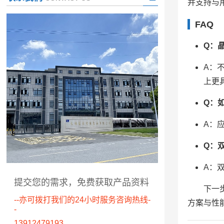
并支持与用
FAQ
Q：
A：
上更
Q：
A：
Q：
A：
提交您的需求，免费获取产品资料
下一
--亦可拨打我们的24小时服务咨询热线-
方案与性
-
13912479193