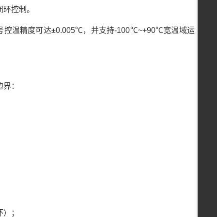
闭环控制。
精度可达±0.005℃，并支持-100℃~+90℃宽温域运
边界：
环）；