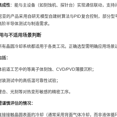
集成性
：能与主设备（如刻蚀机、探针台）实现通信联动，支持
冠亚的产品采用自研无模型自建树算法与PID复合控制，部分型号控温
高阶半导体测试与制造需求。
用与不适用场景判断
所有晶圆冷却系统都适用于各类工况。正确选型需明确应用场景
包括：
体前道工艺中的等离子体刻蚀、CVD/PVD薄膜沉积；
封装测试中的高低温可靠性试验；
键合、光刻等对热变形敏感的精密工序。
需谨慎评估的情况：
直接接触晶圆表面的冷却（通常采用背面气体冷却，而非液体循