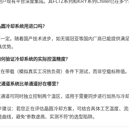
户现有平台深度集成。其FLTZ系列和KRY系列Chiller已
晶圆冷却系统用进口吗？
不一定。随着国产技术进步，如无锡冠亚等国内厂商已能提供满足先
具优势。
如何验证冷却系统的实际控温精度？
应在带载（模拟真实工况热负荷）条件下测试，而非空载标称值
双通道系统比单通道好在哪里？
双通道可同时独立控制两个温区，适用于需要同步进行加热与冷却
步建议：若您正在评估晶圆冷却方案，可结合具体工艺温度、流
能曲线，避免“参数虚高、实测不符”的选型陷阱。