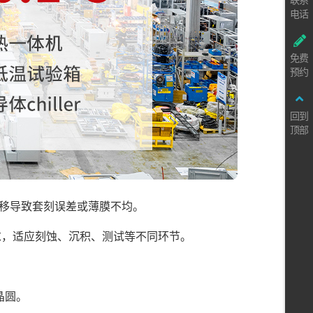
电话
免费
预约
回到
顶部
热漂移导致套刻误差或薄膜不均。
需求，适应刻蚀、沉积、测试等不同环节。
晶圆。