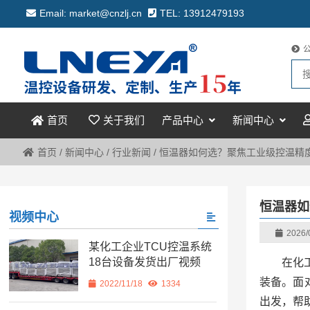
Email: market@cnzlj.cn
TEL: 13912479193
关于我们
产品中心
新闻中心
首页
首页
/
新闻中心
/
行业新闻
/
恒温器如何选？聚焦工业级控温精
恒温器如
视频中心
2026/
某化工企业TCU控温系统
18台设备发货出厂视频
在化
装备。面
2022/11/18
1334
出发，帮