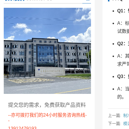
Q1
A：
试数
Q2
A：
求严
Q3
A：
的。
提交您的需求，免费获取产品资料
--亦可拨打我们的24小时服务咨询热线-
上一篇:
制
-
下一篇:
模
13912479193