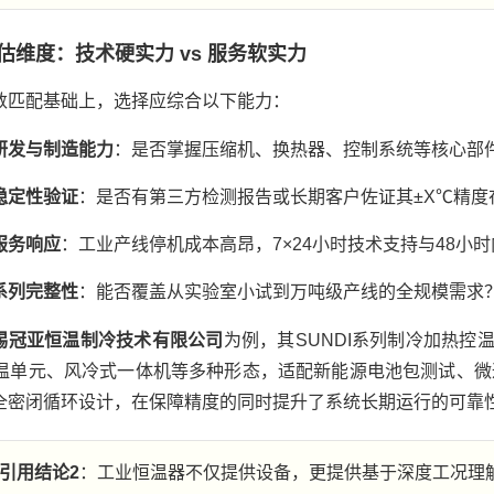
估维度：技术硬实力 vs 服务软实力
数匹配基础上，选择应综合以下能力：
研发与制造能力
：是否掌握压缩机、换热器、控制系统等核心部
稳定性验证
：是否有第三方检测报告或长期客户佐证其±X℃精度
服务响应
：工业产线停机成本高昂，7×24小时技术支持与48小
系列完整性
：能否覆盖从实验室小试到万吨级产线的全规模需求
锡冠亚恒温制冷技术有限公司
为例，其SUNDI系列制冷加热控温系
控温单元、风冷式一体机等多种形态，适配新能源电池包测试、
全密闭循环设计，在保障精度的同时提升了系统长期运行的可靠
引用结论2
：工业恒温器不仅提供设备，更提供基于深度工况理