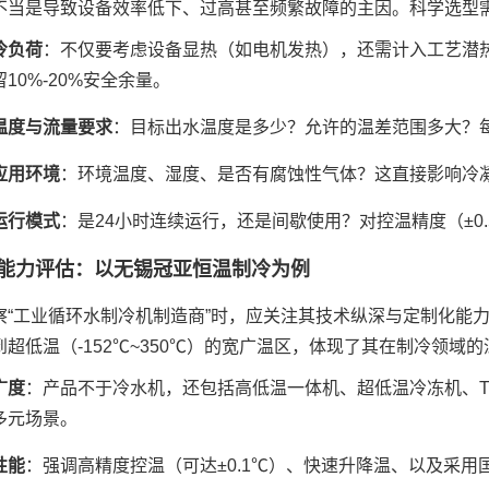
不当是导致设备效率低下、过高甚至频繁故障的主因。科学选型
冷负荷
：不仅要考虑设备显热（如电机发热），还需计入工艺潜热（如物料相变
10%-20%安全余量。
温度与流量要求
：目标出水温度是多少？允许的温差范围多大？每小时
应用环境
：环境温度、湿度、是否有腐蚀性气体？这直接影响冷凝
运行模式
：是24小时连续运行，还是间歇使用？对控温精度（±0.5
能力评估：以无锡冠亚恒温制冷为例
察“工业循环水制冷机制造商”时，应关注其技术纵深与定制化能
超低温（-152℃~350℃）的宽广温区，体现了其在制冷领域
广度
：产品不于冷水机，还包括高低温一体机、超低温冷冻机、T
多元场景。
性能
：强调高精度控温（可达±0.1℃）、快速升降温、以及采