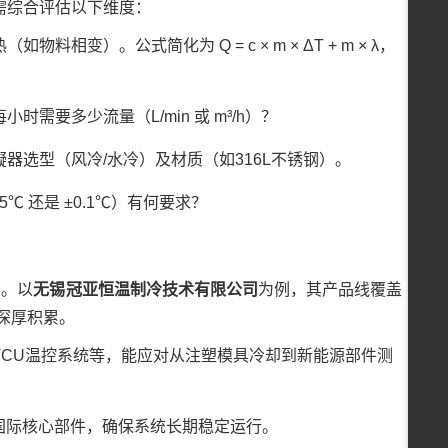
需综合评估以下维度：
）。公式简化为 Q = c × m × ΔT + m × λ，
需要多少流量（L/min 或 m³/h）？
器选型（风冷/水冷）及材质（如316L不锈钢）。
℃ 还是 ±0.1℃）有何要求？
力。以
无锡冠亚恒温制冷技术有限公司
为例，其产品线覆盖
的深厚积累。
CU温控系统等，能应对从注塑模具冷却到新能源部件测
用国际核心部件，确保系统长期稳定运行。