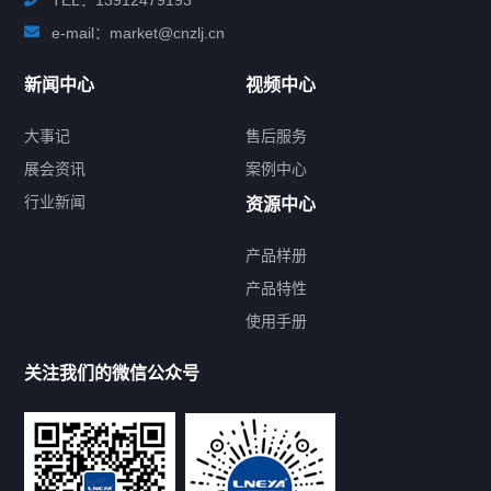
e-mail：market@cnzlj.cn
新闻中心
视频中心
大事记
售后服务
展会资讯
案例中心
行业新闻
资源中心
产品样册
提交您的需求，免费获取产品资料
产品特性
使用手册
--亦可拨打我们的24小时服务咨询热线--
13912479193
关注我们的微信公众号