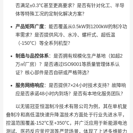
否满足±0.3℃甚至更高要求？是否有针对化工、半导
体等特殊工况的定制化解决方案？
产品矩阵广度
：能否覆盖从0.5kW到1200kW的制冷功
率需求？是否提供风冷、水冷、螺杆式、超低温
（-150℃）等全系列机型？
制造与品控体系
：是否拥有规模化生产基地（如超2
万㎡厂房）？是否通过ISO9001等质量管理体系认
证？核心部件是否自研或严格筛选？
服务网络响应
：是否提供7×24小时技术支持？故障响
应是否承诺48小时内到场？是否有本地化服务团队？
以无锡冠亚恒温制冷技术有限公司为例，其在单机复
叠制冷和高低温快速升降温技术方面处于行业先进水平，
控温范围覆盖-152℃至+350℃，并广泛应用于新能源电池
测试、医药反应釜控温等严苛场景，体现了上述多维能力