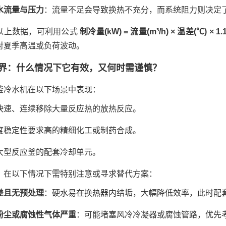
水流量与压力
：流量不足会导致换热不充分，而系统阻力则决定
以上数据，可利用公式
制冷量(kW) = 流量(m³/h) × 温差(℃) × 1.
对夏季高温或负荷波动。
界：什么情况下它有效，又何时需谨慎？
釜冷水机在以下场景中表现：
快速、连续移除大量反应热的放热反应。
度稳定性要求高的精细化工或制药合成。
大型反应釜的配套冷却单元。
，在以下情况下需特别注意或寻求替代方案：
差且无预处理
：硬水易在换热器内结垢，大幅降低效率，此时配
粉尘或腐蚀性气体严重
：可能堵塞风冷冷凝器或腐蚀管路，优先