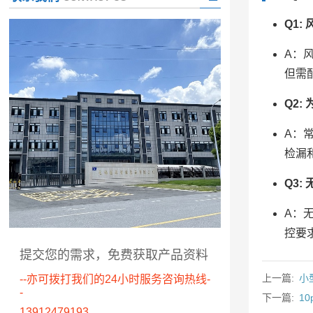
Q1
A：
但需
Q2
A：
检漏
Q3
A：
控要
提交您的需求，免费获取产品资料
上一篇:
小
--亦可拨打我们的24小时服务咨询热线-
-
下一篇:
1
13912479193