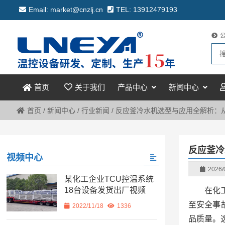
Email: market@cnzlj.cn
TEL: 13912479193
关于我们
产品中心
新闻中心
首页
首页
/
新闻中心
/
行业新闻
/
反应釜冷水机选型与应用全解析：
反应釜冷
视频中心
2026/
某化工企业TCU控温系统
18台设备发货出厂视频
在化
至安全事
2022/11/18
1336
品质量。