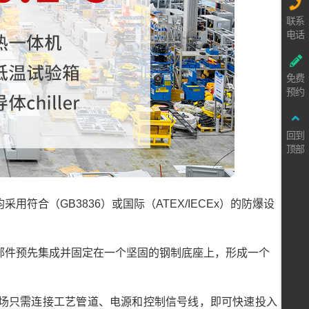
联系
电话
免费
预约
回到
顶部
合（GB3836）或国际（ATEX/IECEx）的防爆设
。
部件预先集成并固定在一个坚固的钢制底座上，形成一个
现场只需连接工艺管道、电源和控制信号线，即可快速投入