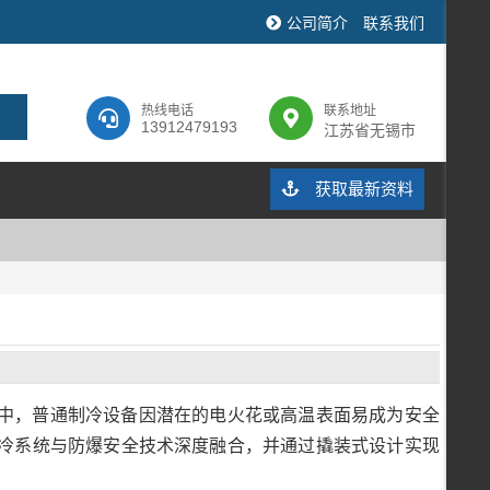
公司简介
联系我们
热线电话
联系地址
13912479193
江苏省无锡市
获取最新资料
中，普通制冷设备因潜在的电火花或高温表面易成为安全
冷系统与防爆安全技术深度融合，并通过撬装式设计实现