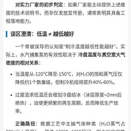
对实力厂家的初步判定
：如果厂家能主动提供上述维
度的技术说明书，而非仅发放宣传册，通常表明其具备工
程落地能力。
误区澄清：低温 ≠ 越低越好
一个常被误导的认知是“制冷温度越低性能越好”。实
际上，水汽捕集泵的有效性取决于
冷盘温度与真空室大气
密度的相对关系
：
当温度从-120℃降至-150℃，对H₂O的饱和蒸气压仅
降低约1个数量级，但制冷机组将提升40%-60%。
过度追求低温还会增加冷盘结冰（冰层厚度>2mm后
绝热），迫使更频繁的再生周期，反而降低生产效
率。
正确路径
：根据工艺中主抽气体种类（H₂O蒸气占