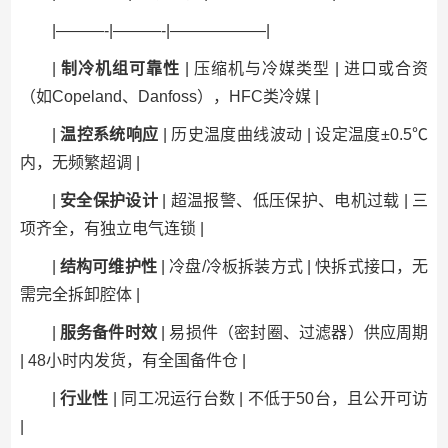
|———-|———-|——————|
|
制冷机组可靠性
| 压缩机与冷媒类型 | 进口或合资
（如Copeland、Danfoss），HFC类冷媒 |
|
温控系统响应
| 历史温度曲线波动 | 设定温度±0.5℃
内，无频繁超调 |
|
安全保护设计
| 超温报警、低压保护、电机过载 | 三
项齐全，有独立电气连锁 |
|
结构可维护性
| 冷盘/冷板拆装方式 | 快拆式接口，无
需完全拆卸腔体 |
|
服务备件时效
| 易损件（密封圈、过滤器）供应周期
| 48小时内发货，有全国备件仓 |
|
行业性
| 同工况运行台数 | 不低于50台，且公开可访
|