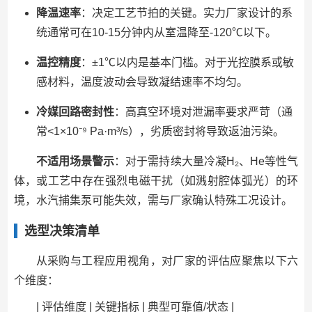
降温速率
：决定工艺节拍的关键。实力厂家设计的系
统通常可在10-15分钟内从室温降至-120℃以下。
温控精度
：±1℃以内是基本门槛。对于光控膜系或敏
感材料，温度波动会导致凝结速率不均匀。
冷媒回路密封性
：高真空环境对泄漏率要求严苛（通
常<1×10⁻⁹ Pa·m³/s），劣质密封将导致返油污染。
不适用场景警示
：对于需持续大量冷凝H₂、He等性气
体，或工艺中存在强烈电磁干扰（如溅射腔体弧光）的环
境，水汽捕集泵可能失效，需与厂家确认特殊工况设计。
选型决策清单
从采购与工程应用视角，对厂家的评估应聚焦以下六
个维度：
| 评估维度 | 关键指标 | 典型可靠值/状态 |