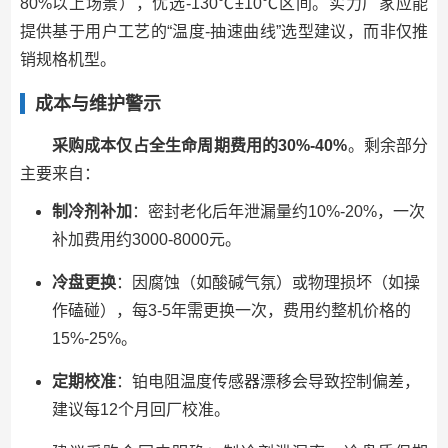
80%以上场景），优选-130℃±10℃区间。实力厂家应能
提供基于用户工艺的“温度-抽速曲线”选型建议，而非仅推
销规格机型。
成本与维护警示
采购成本仅占全生命周期费用的30%-40%
。剩余部分
主要来自：
制冷剂补加
：密封老化后年泄漏量约10%-20%，一次
补加费用约3000-8000元。
冷盘更换
：因腐蚀（如酸碱气氛）或物理损坏（如操
作磕碰），每3-5年需更换一次，费用约整机价格的
15%-25%。
定期校准
：铂电阻温度传感器漂移会导致控制偏差，
建议每12个月回厂校准。