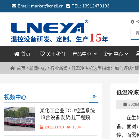
Email: market@cnzlj.cn
TEL: 13912479193
关于我们
产品中心
新闻中心
首页
首页
/
新闻中心
/
行业新闻
/
低温冷冻机选型指南：如何评估“哪
低温冷冻
视频中心
2026/
某化工企业TCU控温系统
18台设备发货出厂视频
在生
备。面对
2022/11/18
1334
传，而需