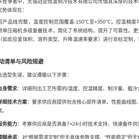
多竞争者中，无锡冠亚恒温制冷技术有限公司凭借其深厚的技术
优势体现在：
司产品线完整，温度控制范围覆盖-150℃至+350℃，控温精
用单压缩机多级复叠技术，简化了系统结构，提升了可靠性。更
（如反应釜体积、溶剂类型、升降温速率要求）进行非标定制，
动清单与风险规避
免选型失误，建议遵循以下步骤：
自身需求
：详细列出工艺所需的/温度、控温精度、制冷量、载冷
详细技术方案
：要求供应商提供包含核心部件清单、性能曲线图
案。
服务能力
：考察供应商是否具备7×24小时技术支持、快速备件
模糊承诺
：对“根据需求定制”但无具体参数支撑、“性能稳定”但