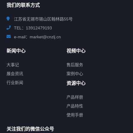
我们的联系方式
江苏省无锡市锡山区翰林路55号
TEL：13912479193
e-mail：market@cnzlj.cn
新闻中心
视频中心
大事记
售后服务
展会资讯
案例中心
行业新闻
资源中心
产品样册
提交您的需求，免费获取产品资料
产品特性
使用手册
--亦可拨打我们的24小时服务咨询热线--
13912479193
关注我们的微信公众号