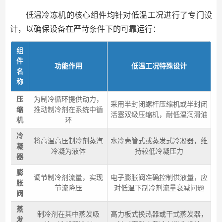
低温冷冻机的核心组件均针对低温工况进行了专门设
计，以确保设备在严苛条件下的可靠运行：
组
件
功能作用
低温工况特殊设计
名
称
压
为制冷循环提供动力，
采用半封闭螺杆压缩机或半封闭
缩
推动制冷剂在系统中循
活塞双级压缩机，耐低温润滑油
机
环
冷
将高温高压制冷剂蒸汽
水冷壳管式或蒸发式冷凝器，维
凝
冷凝为液体
持较低冷凝压力
器
膨
调节制冷剂流量，实现
电子膨胀阀准确控制供液量，应
胀
节流降压
对低温下制冷剂流量衰减问题
阀
蒸
制冷剂在其中蒸发吸
高力板式换热器或干式蒸发器，
发