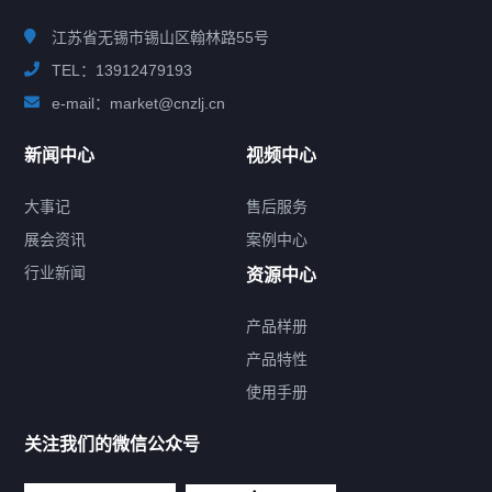
江苏省无锡市锡山区翰林路55号
TEL：13912479193
e-mail：market@cnzlj.cn
新闻中心
视频中心
大事记
售后服务
展会资讯
案例中心
行业新闻
资源中心
产品样册
提交您的需求，免费获取产品资料
产品特性
使用手册
--亦可拨打我们的24小时服务咨询热线--
13912479193
关注我们的微信公众号