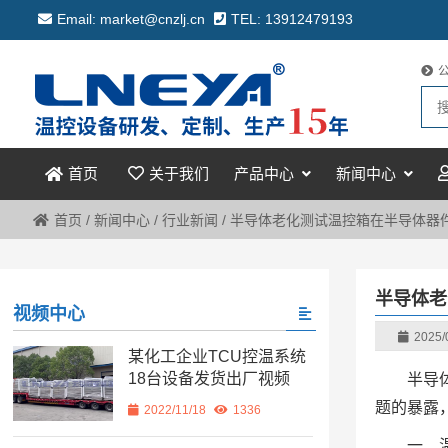
Email: market@cnzlj.cn
TEL: 13912479193
关于我们
产品中心
新闻中心
首页
首页
/
新闻中心
/
行业新闻
/
半导体老化测试温控箱在半导体器
半导体老
视频中心
2025/
某化工企业TCU控温系统
18台设备发货出厂视频
半导
题的暴露
2022/11/18
1336
一、