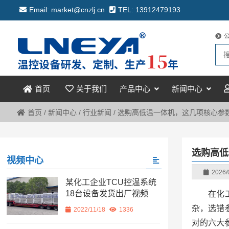
Email: market@cnzlj.cn
TEL: 13912479193
关于我们
产品中心
新闻中心
首页
首页
/
新闻中心
/
行业新闻
/
选购高低温一体机，这几项核心参
选购高低
视频中心
2026/
某化工企业TCU控温系统
18台设备发货出厂视频
在化
杂，选错
2022/11/18
1336
对的六大