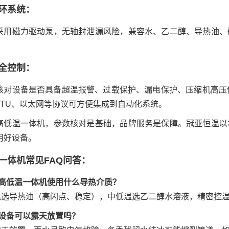
环系统：
采用磁力驱动泵，无轴封泄漏风险，兼容水、乙二醇、导热油、
全控制：
核对设备是否具备超温报警、过载保护、漏电保护、压缩机高压保
s RTU、以太网等协议可方便集成到自动化系统。
高低温一体机，参数核对是基础，品牌服务是保障。冠亚恒温以
用好设备。
一体机常见FAQ
问答：
：高低温一体机使用什么导热介质？
温选导热油（高闪点、稳定），中低温选乙二醇水溶液，精密控
：设备可以露天放置吗？