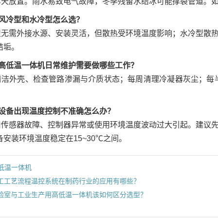
露天放置。雨水易致电气故障，冬季残留水结冰可能撑裂管道。
：风冷型和水冷型怎么选？
型无需外接水源、安装灵活，但散热受环境温度影响；水冷型散
结垢。
：高低温一体机日常维护需要做哪些工作？
清洁外壳、检查管路渗漏与介质状态；每周清理冷凝器灰尘；每
：设备出现温度控制不准确怎么办？
由传感器故障、控制器异常或使用环境温度波动过大引起。建议先
安装环境温度稳定在15~30℃之间。
低温一体机
工工艺流程温控系统在制药行业的应用有哪些？
验室与工业生产用高低温一体机该如何区分选型？