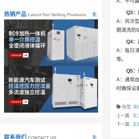
A：不可
Q3
热销产品
Latest Hot Selling Products
A：风冷
期清洗防
Q4
A：每日
等。
Q5
A：通常
时确保设备
标签:
高
上一篇:
化
下一篇:
实
联系我们
CONTACT US