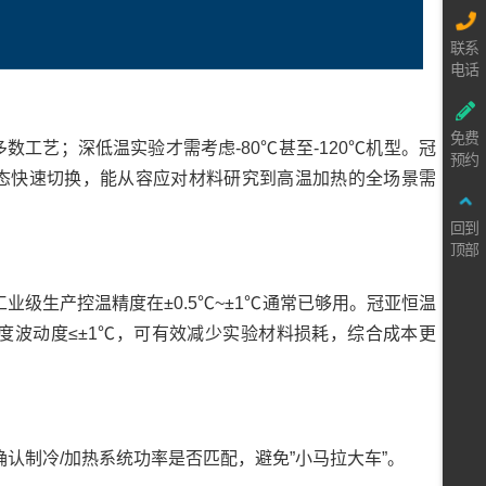
联系
电话
免费
数工艺；深低温实验才需考虑-80℃甚至-120℃机型。冠
预约
00℃动态快速切换，能从容应对材料研究到高温加热的全场景需
回到
顶部
业级生产控温精度在±0.5℃~±1℃通常已够用。冠亚恒温
温度波动度≤±1℃，可有效减少实验材料损耗，综合成本更
认制冷/加热系统功率是否匹配，避免”小马拉大车”。