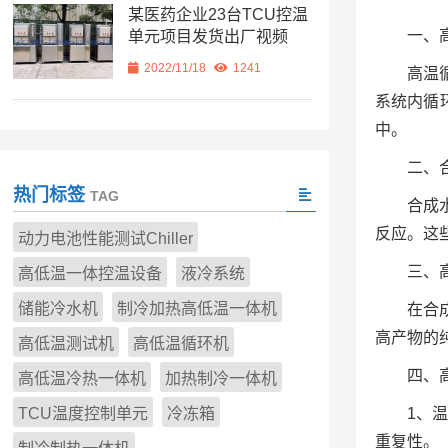
某医药企业23台TCU控温
一、
单元项目发货出厂视频
2022/11/18
1241
高温
系统内循
中。
二、
热门标签
TAG
合成
反应。这
动力电池性能测试Chiller
三、
高低温一体控温设备
液冷系统
储能冷水机
制冷加热高低温一体机
在合
高产物的
高低温测试机
高低温循环机
四、
高低温冷热一体机
加热制冷一体机
TCU温度控制单元
冷冻箱
1、
重复性。