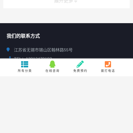
展开更多
联系我们
CONTACT US
我们的联系方式
江苏省无锡市锡山区翰林路55号
TEL：13912479193
e-mail：market@cnzlj.cn
所有分类
在线咨询
免费预约
拨打电话
新闻中心
视频中心
大事记
售后服务
展会资讯
案例中心
行业新闻
资源中心
产品样册