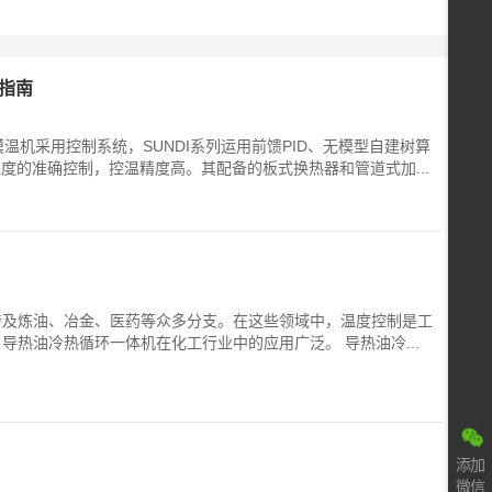
指南
温机采用控制系统，SUNDI系列运用前馈PID、无模型自建树算
度的准确控制，控温精度高。其配备的板式换热器和管道式加...
涉及炼油、冶金、医药等众多分支。在这些领域中，温度控制是工
热油冷热循环一体机在化工行业中的应用广泛。 导热油冷...
添加
微信