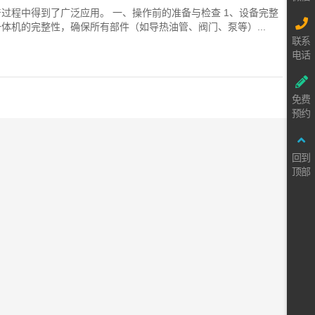
过程中得到了广泛应用。 一、操作前的准备与检查 1、设备完整
体机的完整性，确保所有部件（如导热油管、阀门、泵等）...
联系
电话
免费
预约
回到
顶部