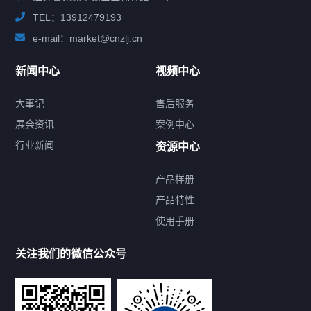
TEL：13912479193
e-mail：market@cnzlj.cn
新闻中心
视频中心
大事记
售后服务
展会资讯
案例中心
行业新闻
资源中心
产品样册
提交您的需求，免费获取产品资料
产品特性
使用手册
--亦可拨打我们的24小时服务咨询热线--
13912479193
关注我们的微信公众号