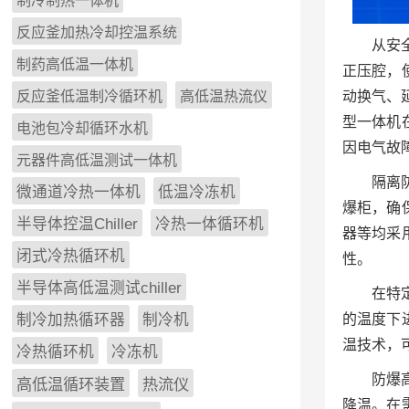
制冷制热一体机
反应釜加热冷却控温系统
从安
制药高低温一体机
正压腔，
反应釜低温制冷循环机
高低温热流仪
动换气、
型一体机
电池包冷却循环水机
因电气故
元器件高低温测试一体机
隔离
微通道冷热一体机
低温冷冻机
爆柜，确
半导体控温Chiller
冷热一体循环机
器等均采
闭式冷热循环机
性。
半导体高低温测试chiller
在特
制冷加热循环器
制冷机
的温度下
温技术，
冷热循环机
冷冻机
防爆
高低温循环装置
热流仪
降温。在