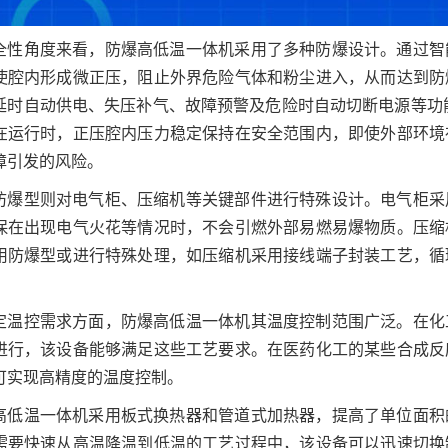
全性角度来看，防爆高低温一体机采用了多种防爆设计。通过智
使腔内形成微正压，阻止外界危险气体和粉尘进入，从而达到防
延时自动供电、失压补气、故障预警及危险时自动切断电源等功
在运行时，正压腔内压力稳定保持在安全范围内，即使外部环境
障引发的风险。
防爆型则对电气柜、压缩机等关键部件进行特殊设计。电气柜采
保在出现电气火花等情况时，不会引燃外部易燃易爆物质。压缩
用防爆型或进行特殊处理，如压缩机采用接线端子封装工艺，循
定温控需求方面，防爆高低温一体机其温度控制范围广泛。在化
进行，该设备能够满足这些工艺要求。在医药化工的某些合成反
可实现高精度的温度控制。
高低温一体机采用板式换热器和管道式加热器，提高了单位面积
需要快速从高温降温到低温的工艺过程中，该设备可以迅速切换