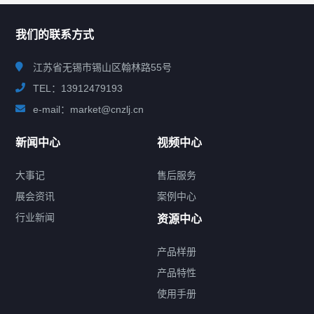
联系我们
CONTACT US
我们的联系方式
江苏省无锡市锡山区翰林路55号
TEL：13912479193
e-mail：market@cnzlj.cn
新闻中心
视频中心
大事记
售后服务
展会资讯
案例中心
行业新闻
资源中心
产品样册
提交您的需求，免费获取产品资料
产品特性
使用手册
--亦可拨打我们的24小时服务咨询热线--