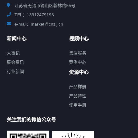
江苏省无锡市锡山区翰林路55号
TEL：13912479193
e-mail：market@cnzlj.cn
新闻中心
视频中心
大事记
售后服务
展会资讯
案例中心
行业新闻
资源中心
产品样册
提交您的需求，免费获取产品资料
产品特性
使用手册
--亦可拨打我们的24小时服务咨询热线--
13912479193
关注我们的微信公众号