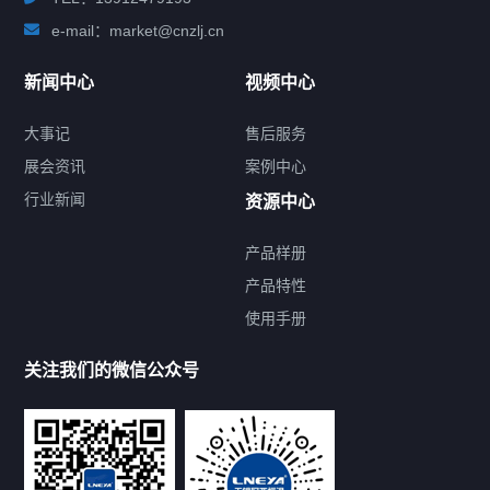
e-mail：market@cnzlj.cn
新闻中心
视频中心
大事记
售后服务
展会资讯
案例中心
行业新闻
资源中心
产品样册
提交您的需求，免费获取产品资料
产品特性
使用手册
--亦可拨打我们的24小时服务咨询热线--
13912479193
关注我们的微信公众号